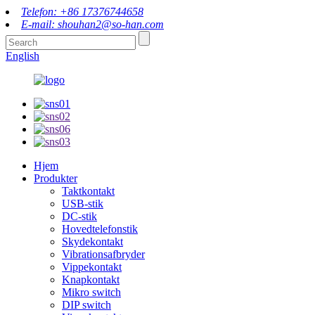
Telefon: +86 17376744658
E-mail: shouhan2@so-han.com
English
Hjem
Produkter
Taktkontakt
USB-stik
DC-stik
Hovedtelefonstik
Skydekontakt
Vibrationsafbryder
Vippekontakt
Knapkontakt
Mikro switch
DIP switch