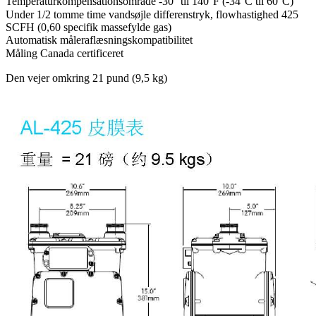
Temperaturkompensationsområde -30° til 140°F (-34°C til 60°C)
Under 1/2 tomme time vandsøjle differenstryk, flowhastighed 425
SCFH (0,60 specifik massefylde gas)
Automatisk måleraflæsningskompatibilitet
Måling Canada certificeret
Den vejer omkring 21 pund (9,5 kg)