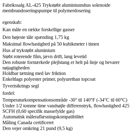
Fabrikssalg AL-425 Trykstøbt aluminiumshus solenoide
membrandoseringspumpe til polymerdosering
egenskab:
Kan måle en række forskellige gasser
Den højeste tåle spænding 1,75 kg
Maksimal flowhastighed på 50 kubikmeter i timen
Hus af trykstøbt aluminium
Støbt roterende film, jævn drift, lang levetid
Den robuste forstærkede plejlstang er helt på linje og bevarer
nøjagtigheden
Holdbar tætning med lav friktion
Enkeltlags polyester primer, polyurethan topcoat
Tyverisikrings segl
fordel:
Temperaturkompensationsområde -30° til 140°F (-34°C til 60°C)
Under 1/2 tomme time vandsøjle differenstryk, flowhastighed 425
SCFH (0,60 specifik massefylde gas)
Automatisk måleraflæsningskompatibilitet
Måling Canada certificeret
Den vejer omkring 21 pund (9,5 kg)