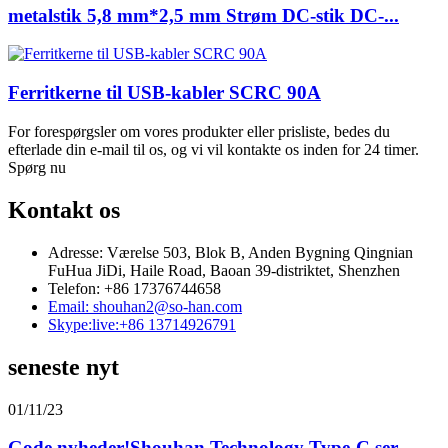
metalstik 5,8 mm*2,5 mm Strøm DC-stik DC-...
Ferritkerne til USB-kabler SCRC 90A
For forespørgsler om vores produkter eller prisliste, bedes du
efterlade din e-mail til os, og vi vil kontakte os inden for 24 timer.
Spørg nu
Kontakt os
Adresse: Værelse 503, Blok B, Anden Bygning Qingnian
FuHua JiDi, Haile Road, Baoan 39-distriktet, Shenzhen
Telefon: +86 17376744658
Email: shouhan2@so-han.com
Skype:live:+86 13714926791
seneste nyt
01/11/23
Gode ​​nyheder!Shouhan Technology Type-C ser...