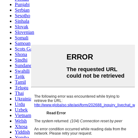
Punjabi
Serbian
Sesotho
Sinhala
Slovak
Slovenian
Somali
Samoan
Scots Gaelic
Shona
Sindhi
Sundanese
Swahili
Tajik
Tamil
Telugu
Thai
Ukrainian
Urdu
Uzbek
Vietnamese
Welsh
Xhosa
Yiddish
Yoruba