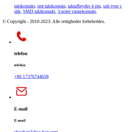
taktkontakt
,
smt taktkontakt
,
taktafbryder 4 pin
,
usb type c
stik
,
SMD taktkontakt
,
3-polet vippekontakt
,
© Copyright - 2010-2023: Alle rettigheder forbeholdes.
telefon
telefon
+86 17376744658
E-mail
E-mail
shouhan2@so-han.com