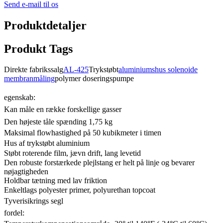
Send e-mail til os
Produktdetaljer
Produkt Tags
Direkte fabrikssalg
AL-425
Trykstøbt
aluminiumshus solenoide
membranmåling
polymer doseringspumpe
egenskab:
Kan måle en række forskellige gasser
Den højeste tåle spænding 1,75 kg
Maksimal flowhastighed på 50 kubikmeter i timen
Hus af trykstøbt aluminium
Støbt roterende film, jævn drift, lang levetid
Den robuste forstærkede plejlstang er helt på linje og bevarer
nøjagtigheden
Holdbar tætning med lav friktion
Enkeltlags polyester primer, polyurethan topcoat
Tyverisikrings segl
fordel: