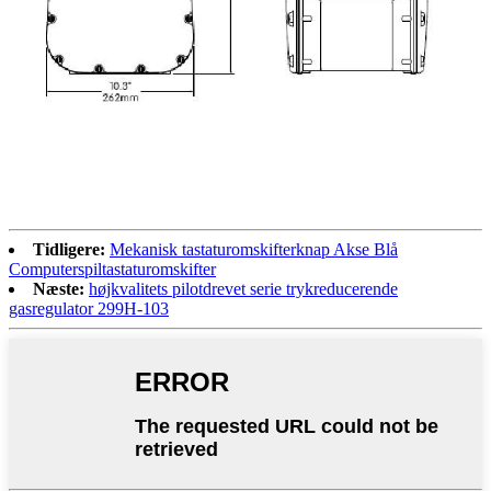
Tidligere:
Mekanisk tastaturomskifterknap Akse Blå
Computerspiltastaturomskifter
Næste:
højkvalitets pilotdrevet serie trykreducerende
gasregulator 299H-103