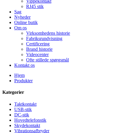
Vippekontakt
RJ45 stik
Sag
Nyheder
Online butik
Om os
Virksomhedens historie
Fabriksrundvisning
Certificering
Brand historie
Videocenter
Ofte stillede spørgsmål
Kontakt os
Hjem
Produkter
Kategorier
Taktkontakt
USB-stik
DC-stik
Hovedtelefonstik
Skydekontakt
Vibrationsafbryder