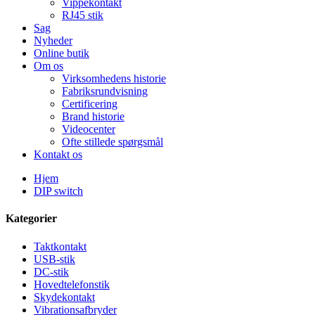
Vippekontakt
RJ45 stik
Sag
Nyheder
Online butik
Om os
Virksomhedens historie
Fabriksrundvisning
Certificering
Brand historie
Videocenter
Ofte stillede spørgsmål
Kontakt os
Hjem
DIP switch
Kategorier
Taktkontakt
USB-stik
DC-stik
Hovedtelefonstik
Skydekontakt
Vibrationsafbryder