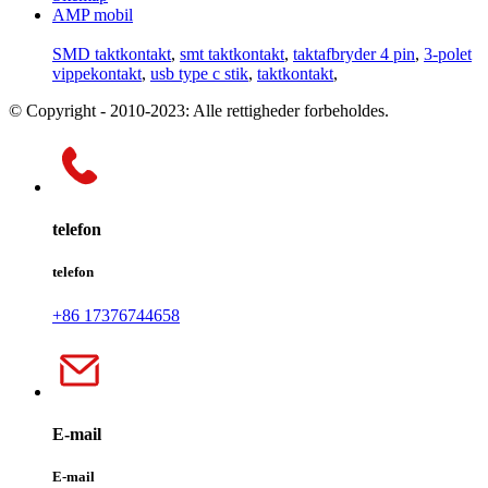
AMP mobil
SMD taktkontakt
,
smt taktkontakt
,
taktafbryder 4 pin
,
3-polet
vippekontakt
,
usb type c stik
,
taktkontakt
,
© Copyright - 2010-2023: Alle rettigheder forbeholdes.
telefon
telefon
+86 17376744658
E-mail
E-mail