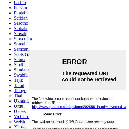
Pashto
Persian
Punjabi
Serbian
Sesotho
Sinhala
Slovak
Slovenian
Somali
Samoan
Scots Gaelic
Shona
Sindhi
Sundanese
Swahili
Tajik
Tamil
Telugu
Thai
Ukrainian
Urdu
Uzbek
Vietnamese
Welsh
Xhosa