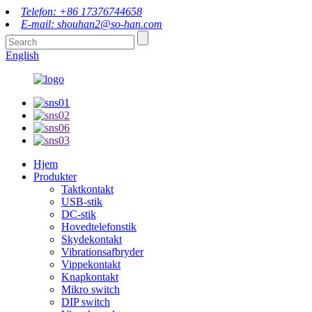
Telefon: +86 17376744658
E-mail: shouhan2@so-han.com
English
Hjem
Produkter
Taktkontakt
USB-stik
DC-stik
Hovedtelefonstik
Skydekontakt
Vibrationsafbryder
Vippekontakt
Knapkontakt
Mikro switch
DIP switch