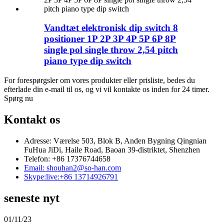
Vandtæt elektronisk dip switch 8
positioner 1P 2P 3P 4P 5P 6P 8P
single pol single throw 2,54 pitch
piano type dip switch
For forespørgsler om vores produkter eller prisliste, bedes du
efterlade din e-mail til os, og vi vil kontakte os inden for 24 timer.
Spørg nu
Kontakt os
Adresse: Værelse 503, Blok B, Anden Bygning Qingnian
FuHua JiDi, Haile Road, Baoan 39-distriktet, Shenzhen
Telefon: +86 17376744658
Email: shouhan2@so-han.com
Skype:live:+86 13714926791
seneste nyt
01/11/23