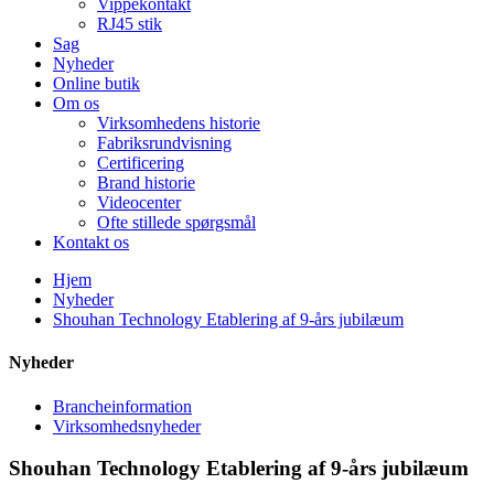
Vippekontakt
RJ45 stik
Sag
Nyheder
Online butik
Om os
Virksomhedens historie
Fabriksrundvisning
Certificering
Brand historie
Videocenter
Ofte stillede spørgsmål
Kontakt os
Hjem
Nyheder
Shouhan Technology Etablering af 9-års jubilæum
Nyheder
Brancheinformation
Virksomhedsnyheder
Shouhan Technology Etablering af 9-års jubilæum