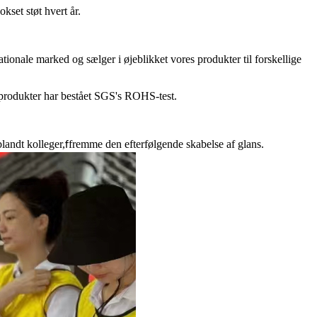
set støt hvert år.
onale marked og sælger i øjeblikket vores produkter til forskellige
e produkter har bestået SGS's ROHS-test.
landt kolleger,
fremme den efterfølgende skabelse af glans.
f