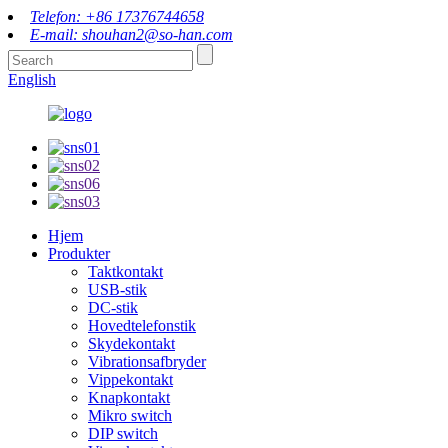
Telefon: +86 17376744658
E-mail: shouhan2@so-han.com
English
Hjem
Produkter
Taktkontakt
USB-stik
DC-stik
Hovedtelefonstik
Skydekontakt
Vibrationsafbryder
Vippekontakt
Knapkontakt
Mikro switch
DIP switch