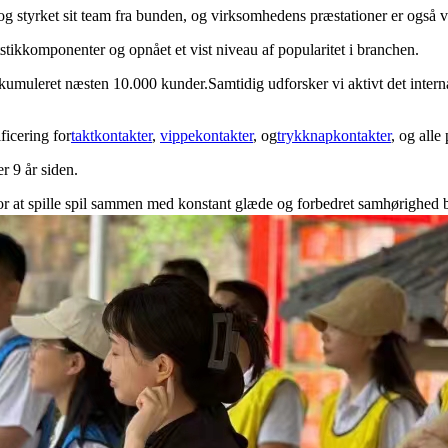
 styrket sit team fra bunden, og virksomhedens præstationer er også vok
tikkomponenter og opnået et vist niveau af popularitet i branchen.
leret næsten 10.000 kunder.Samtidig udforsker vi aktivt det internati
icering for
taktkontakter
,
vippekontakter
, og
trykknapkontakter
, og all
 9 år siden.
 at spille spil sammen med konstant glæde og forbedret samhørighed b