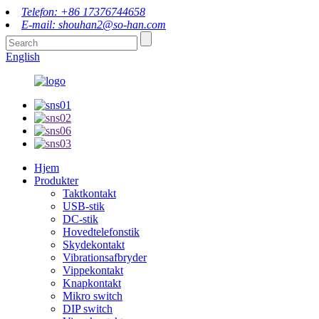
Telefon: +86 17376744658
E-mail: shouhan2@so-han.com
English
Hjem
Produkter
Taktkontakt
USB-stik
DC-stik
Hovedtelefonstik
Skydekontakt
Vibrationsafbryder
Vippekontakt
Knapkontakt
Mikro switch
DIP switch