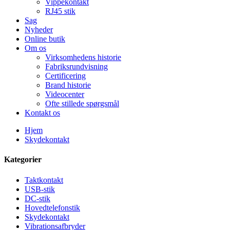
Vippekontakt
RJ45 stik
Sag
Nyheder
Online butik
Om os
Virksomhedens historie
Fabriksrundvisning
Certificering
Brand historie
Videocenter
Ofte stillede spørgsmål
Kontakt os
Hjem
Skydekontakt
Kategorier
Taktkontakt
USB-stik
DC-stik
Hovedtelefonstik
Skydekontakt
Vibrationsafbryder