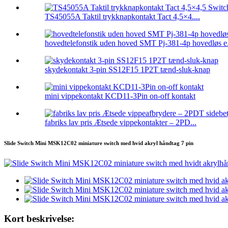
TS45055A Taktil trykknapkontakt Tact 4,5×4....
hovedtelefonstik uden hoved SMT Pj-381-4p hovedløs e.
skydekontakt 3-pin SS12F15 1P2T tænd-sluk-knap
mini vippekontakt KCD11-3Pin on-off kontakt
fabriks lav pris Ætsede vippekontakter – 2PD...
Slide Switch Mini MSK12C02 miniature switch med hvid akryl håndtag 7 pin
Kort beskrivelse: