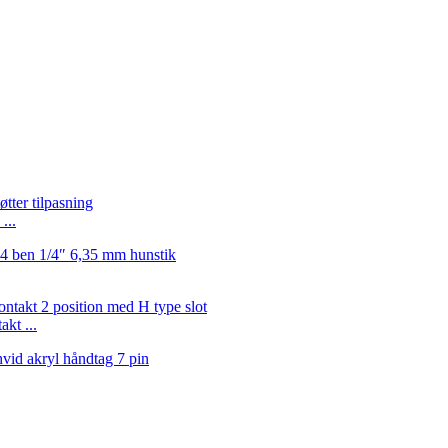
...
kt ...